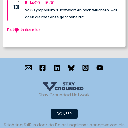
U
14:00
-
16:30
SEP
13
i
S4R-symposium “Luchtvaart en nachtvluchten, wat
t
doen die met onze gezondheid?”
g
e
Bekijk kalender
l
i
c
h
t
Stay Grounded Network
DONEER
Stichting S4R is door de Belastingdienst aangewezen als