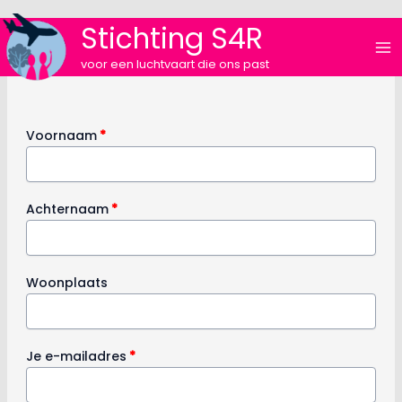
Ga
Stichting S4R
naar
de
voor een luchtvaart die ons past
inhoud
Voornaam
*
Achternaam
*
Woonplaats
Je e-mailadres
*