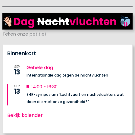
Teken onze petitie!
Binnenkort
Gehele dag
SEP
13
Internationale dag tegen de nachtvluchten
U
14:00
-
16:30
SEP
13
i
S4R-symposium “Luchtvaart en nachtvluchten, wat
t
doen die met onze gezondheid?”
g
e
Bekijk kalender
l
i
c
h