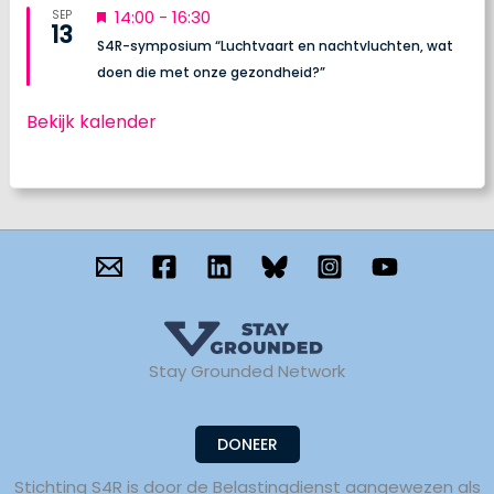
U
14:00
-
16:30
SEP
13
i
S4R-symposium “Luchtvaart en nachtvluchten, wat
t
doen die met onze gezondheid?”
g
e
Bekijk kalender
l
i
c
h
t
Stay Grounded Network
DONEER
Stichting S4R is door de Belastingdienst aangewezen als