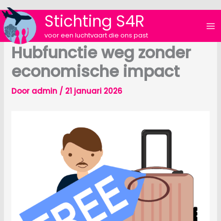
Ga
Stichting S4R
naar
de
voor een luchtvaart die ons past
inhoud
Hubfunctie weg zonder
economische impact
Door
admin
/
21 januari 2026