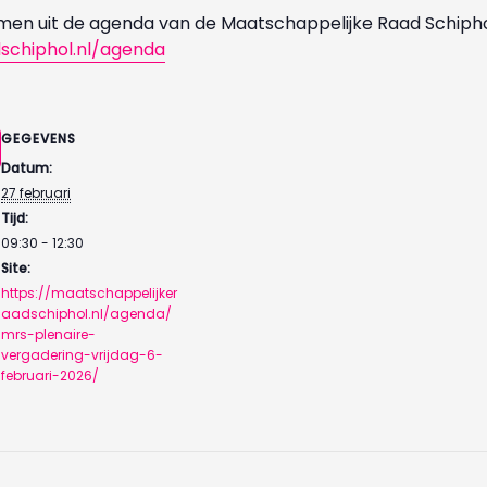
en uit de agenda van de Maatschappelijke Raad Schiphol.
schiphol.nl/agenda
GEGEVENS
Datum:
27 februari
Tijd:
09:30 - 12:30
Site:
https://maatschappelijker
aadschiphol.nl/agenda/
mrs-plenaire-
vergadering-vrijdag-6-
februari-2026/