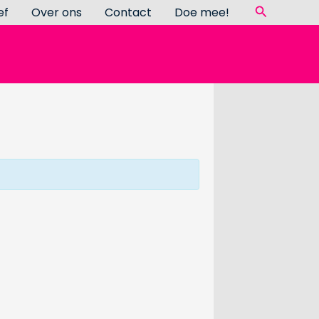
Zoeken
ef
Over ons
Contact
Doe mee!