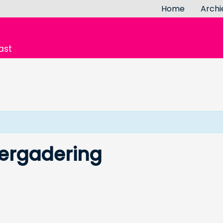
Home
Archi
ast
vergadering