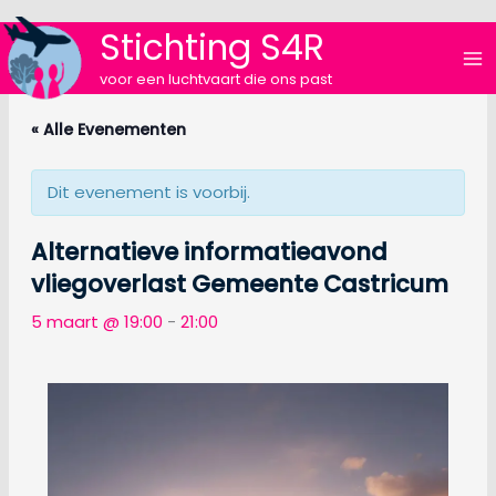
Ga
Stichting S4R
naar
de
voor een luchtvaart die ons past
inhoud
« Alle Evenementen
Dit evenement is voorbij.
Alternatieve informatieavond
vliegoverlast Gemeente Castricum
5 maart @ 19:00
-
21:00