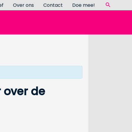
Zoeken
ef
Over ons
Contact
Doe mee!
 over de