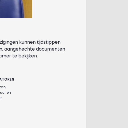
zigingen kunnen tijdstippen
ten, aangehechte documenten
mer te bekijken.
ATOREN
 van
tuur en
t