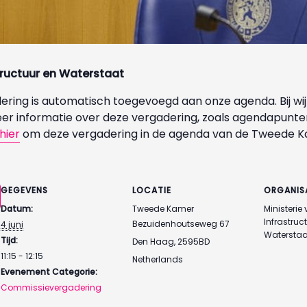
tructuur en Waterstaat
ring is automatisch toegevoegd aan onze agenda. Bij wij
eer informatie over deze vergadering, zoals agendapun
hier
om deze vergadering in de agenda van de Tweede Ka
GEGEVENS
LOCATIE
ORGANIS
Datum:
Tweede Kamer
Ministerie
Infrastruc
Bezuidenhoutseweg 67
4 juni
Waterstaa
Tijd:
Den Haag
,
2595BD
11:15 - 12:15
Netherlands
Evenement Categorie:
Commissievergadering