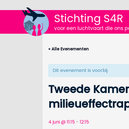
Ga
naar
Stichting S4R
de
inhoud
voor een luchtvaart die ons p
« Alle Evenementen
Dit evenement is voorbij.
Tweede Kamer:
milieueffectra
4 juni @ 11:15
-
12:15