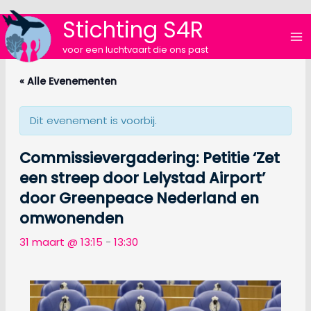
Ga
Stichting S4R
naar
de
voor een luchtvaart die ons past
inhoud
« Alle Evenementen
Dit evenement is voorbij.
Commissievergadering: Petitie ‘Zet
een streep door Lelystad Airport’
door Greenpeace Nederland en
omwonenden
31 maart @ 13:15
-
13:30