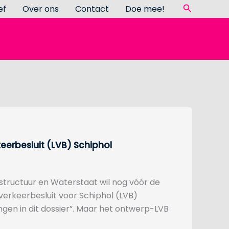
Zoeken
ef
Over ons
Contact
Doe mee!
erbesluit (LVB) Schiphol
structuur en Waterstaat wil nog vóór de
erkeerbesluit voor Schiphol (LVB)
gen in dit dossier”. Maar het ontwerp-LVB