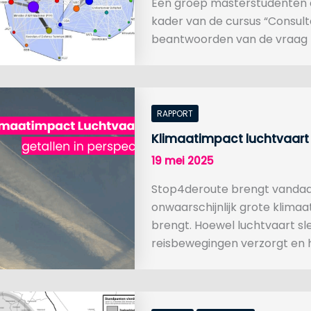
Een groep masterstudenten aa
kader van de cursus “Consul
beantwoorden van de vraag h
RAPPORT
Klimaatimpact luchtvaart –
19 mei 2025
Stop4deroute brengt vandaag
onwaarschijnlijk grote klima
brengt. Hoewel luchtvaart sle
reisbewegingen verzorgt en 