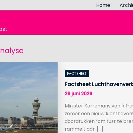
Home
Archi
ast
nalyse
FACTSHEET
Factsheet Luchthavenverke
26 juni 2026
Minister Karremans van Infra
zomer een nieuw luchthavenv
doordrukken “om rust te bren
rammelt aan […]