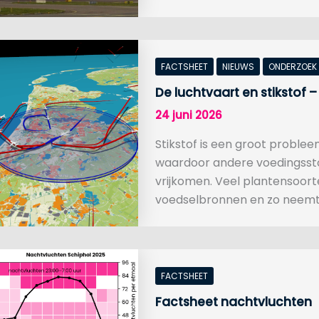
FACTSHEET
NIEUWS
ONDERZOEK
De luchtvaart en stikstof
24 juni 2026
Stikstof is een groot proble
waardoor andere voedingssto
vrijkomen. Veel plantensoort
voedselbronnen en zo neem
FACTSHEET
Factsheet nachtvluchten