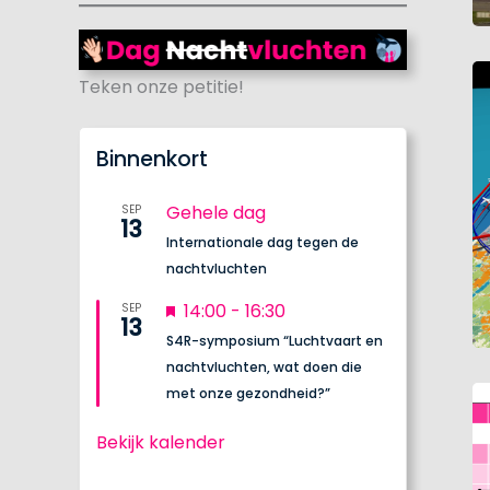
Teken onze petitie!
Binnenkort
Gehele dag
SEP
13
Internationale dag tegen de
nachtvluchten
U
14:00
-
16:30
SEP
13
i
S4R-symposium “Luchtvaart en
t
nachtvluchten, wat doen die
g
met onze gezondheid?”
e
l
Bekijk kalender
i
c