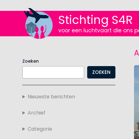
Ga
naar
Stichting S4R
de
inhoud
voor een luchtvaart die ons p
A
Zoeken
ZOEKEN
Nieuwste berichten
Archief
Categorie