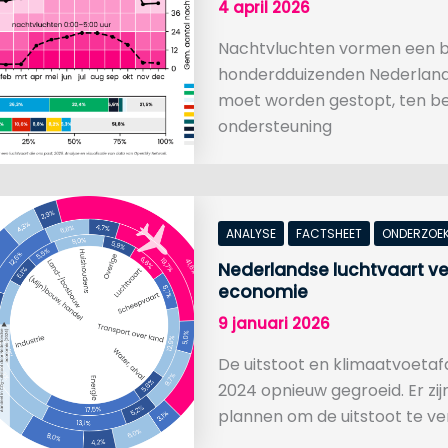
4 april 2026
Nachtvluchten vormen een br
honderdduizenden Nederlander
moet worden gestopt, ten be
ondersteuning
ANALYSE
FACTSHEET
ONDERZOE
Nederlandse luchtvaart ver
economie
9 januari 2026
De uitstoot en klimaatvoetafd
2024 opnieuw gegroeid. Er z
plannen om de uitstoot te v