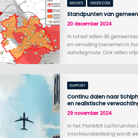
NIEUWS
ONDERZOEK
Standpunten van gemeente
20 december 2024
In totaal willen 36 gemeenten
en vervuiling toenemen in hu
aanvliegroute. Ook willen vr
RAPPORT
Continu dalen naar Schipho
en realistische verwachti
29 november 2024
In het PlanMER Luchtruimherzi
Voorkeursbeslissing wordt e